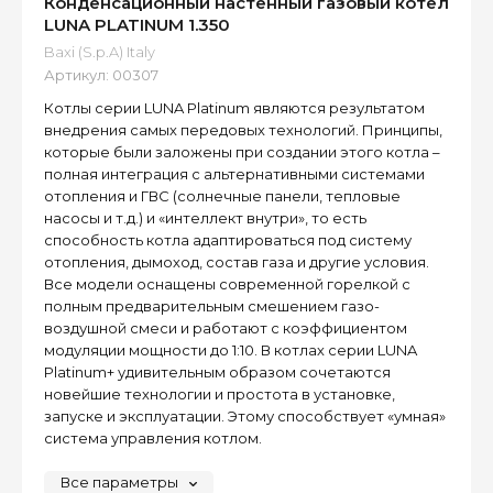
Конденсационный настенный газовый котел
LUNA PLATINUM 1.350
Baxi (S.p.A) Italy
Артикул:
00307
Котлы серии LUNA Platinum являются результатом
внедрения самых передовых технологий. Принципы,
которые были заложены при создании этого котла –
полная интеграция с альтернативными системами
отопления и ГВС (солнечные панели, тепловые
насосы и т.д.) и «интеллект внутри», то есть
способность котла адаптироваться под систему
отопления, дымоход, состав газа и другие условия.
Все модели оснащены современной горелкой с
полным предварительным смешением газо-
воздушной смеси и работают с коэффициентом
модуляции мощности до 1:10. В котлах серии LUNA
Platinum+ удивительным образом сочетаются
новейшие технологии и простота в установке,
запуске и эксплуатации. Этому способствует «умная»
система управления котлом.
Все параметры