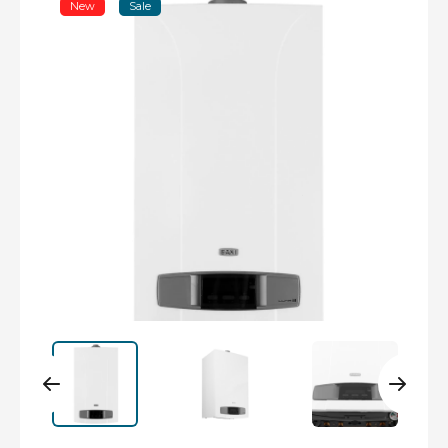
New
Sale