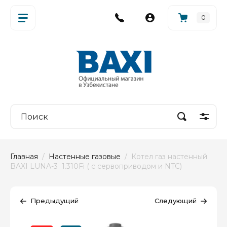
0
Главная
  /  
Настенные газовые
  /  Котел газ настенный 
BAXI LUNA-3  1.310Fi ( с сервоприводом и NTC)
Предыдущий
Следующий