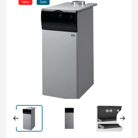
New
Sale